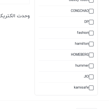
classy touch
CONGCHAO
وحدت الکتریک
DP
fashion
hamilton
HOMEBERG
hummer
JIO
kamisafe
MEET SUN