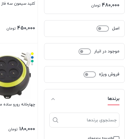
کلید سیمون سه فاز
اصلی:
480,000
تومان
530,000 تومان
قیمت
بود.
فعلی:
450,000
اصل
تومان
480,000 تومان.
موجود در انبار
+
فروش ویژه
برندها
چهارخانه رورو ساده 
180,000
تومان