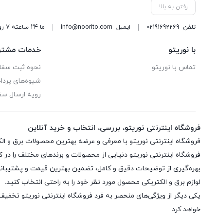
PGT
رفتن به بالا
RAF
تلفن
02191692269
ایمیل
info@noorito.com
ما ۲۴ ساعته ۷ روز هفته پاسخگوی شما هستیم.
آراسته
با نوریتو
خدمات مشتر
اخوان فرید
تماس با نوریتو
نحوه ثبت سف
شیوه‌های پرد
ارشیا
رویه ارسال س
افراتاب
فروشگاه اینترنتی نوریتو، بررسی، انتخاب و خرید آنلاین
بوش
بیمر
فروشگاه اینترنتی نوریتو دنیایی از محصولات و برندهای مختلف را در ک
بهره‌گیری از توضیحات دقیق و کامل، تضمین بهترین قیمت و پشتیبانی س
پارت الکتریک
لوازم برق و الکتریکی محصول مورد نظر خود را به راحتی انتخاب کنید.
یکی دیگر از ویژگی‌های منحصر به فرد فروشگاه اینترنتی نوریتو تخفیف ر
پارس خزر
خواهد کرد.