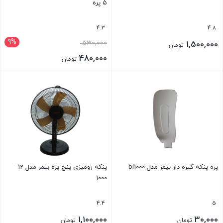
۵ پره
4.3
4.8
9%
قیمت
530,000
1,500,000
تومان
اصلی:
480,000
تومان
530,000 تومان
قیمت
بود.
فعلی:
480,000 تومان.
پره پنکه گیره دار بیمر مدل bi1000
پنکه رومیزی پنج پره بیمر مدل 12 –
1000
4.4
5
1,100,000
30,000
تومان
تومان