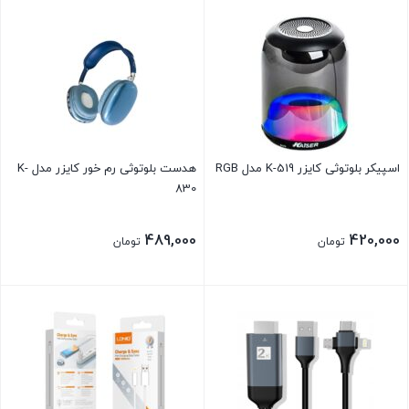
اسپیکر بلوتوثی کایزر K-519 مدل RGB
هدست بلوتوثی رم خور کایزر مدل K-
830
489,000
420,000
تومان
تومان