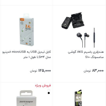
هندزفری باسیم AKG گوشی
کابل تبدیل USB به microUSB الدینیو
سامسونگ S10
مدل LS34 طول 1 متر
125,000
83,000
تومان
تومان
فروش ویژه