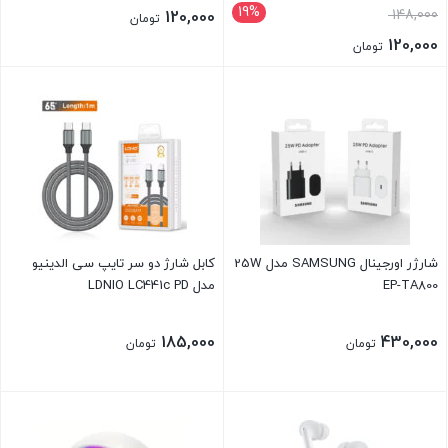
19%
148,000
120,000
تومان
120,000
تومان
شارژر اورجینال SAMSUNG مدل 25W
کابل شارژ دو سر تایپ سی الدینیو
EP-TA800
مدل LDNIO LC441c PD
185,000
430,000
تومان
تومان