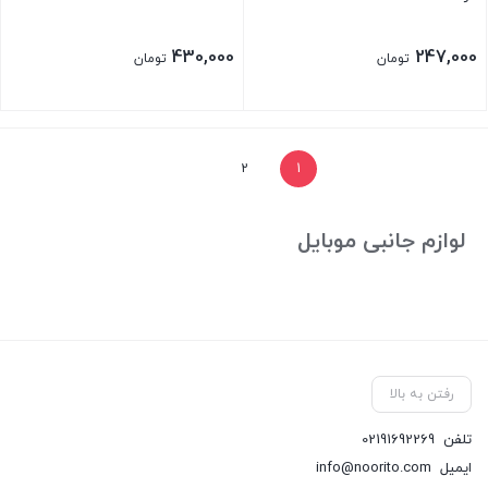
430,000
247,000
تومان
تومان
2
1
لوازم جانبی موبایل
رفتن به بالا
تلفن
02191692269
ایمیل
info@noorito.com