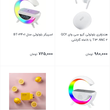
هندزفری بلوتوثی کیو سی وای QCY
اسپیکر بلوتوثی مدل BT-3401
T13 ANC 2 با ۱۸ماه گارانتی
725,000
980,000
تومان
تومان