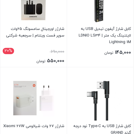
کابل شارژ آیفون تبدیل USB به
شارژر اورجینال سامسونگ 25وات
لایتنینگ یک متر | LDNIO LS34
سوپر فست ویتنام | سرجعبه شرکتی
Lightning 1M
20%
690,000
145,000
تومان
550,000
تومان
کابل شارژ USB به Type-C نود درجه
شارژر 67 وات شیائومی Xiaomi 67W
گرند GRAND