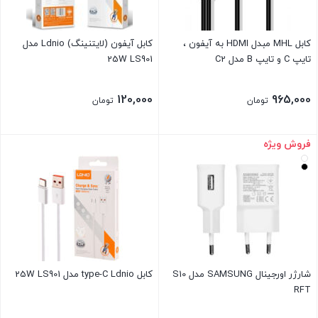
کابل MHL مبدل HDMI به آیفون ،
کابل آیفون (لایتنینگ) Ldnio مدل
تایپ C و تایپ ‌B مدل C2
25W LS901
120,000
965,000
تومان
تومان
فروش ویژه
شارژر اورجینال SAMSUNG مدل S10
کابل type-C Ldnio مدل 25W LS901
RFT