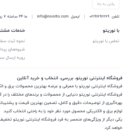
PGT
رفتن به بالا
RAF
تلفن
02191692269
ایمیل
info@noorito.com
ما ۲۴ ساعته ۷ روز هفته پاسخگوی شما هستیم.
آراسته
با نوریتو
خدمات مشتر
اخوان فرید
تماس با نوریتو
نحوه ثبت سف
شیوه‌های پرد
ارشیا
رویه ارسال س
افراتاب
فروشگاه اینترنتی نوریتو، بررسی، انتخاب و خرید آنلاین
بوش
بیمر
فروشگاه اینترنتی نوریتو دنیایی از محصولات و برندهای مختلف را در ک
بهره‌گیری از توضیحات دقیق و کامل، تضمین بهترین قیمت و پشتیبانی س
پارت الکتریک
لوازم برق و الکتریکی محصول مورد نظر خود را به راحتی انتخاب کنید.
یکی دیگر از ویژگی‌های منحصر به فرد فروشگاه اینترنتی نوریتو تخفیف ر
پارس خزر
خواهد کرد.