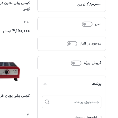
کرسی برقی مادون قرم
اصلی:
480,000
تومان
ژاپنی
530,000 تومان
قیمت
بود.
فعلی:
4.8
اصل
480,000 تومان.
4,150,000
تومان
موجود در انبار
فروش ویژه
برندها
کرسی برقی پویان خزر مد
4