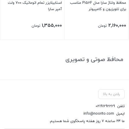
محافظ ولتاژ سارا مدل P152F مناسب
استابیلایزر تمام اتوماتیک ۷۰۰ ولت
برای تلویزیون و کامپیوتر
آمپر سارا
1,355,000
2,160,000
تومان
تومان
محافظ صوتی و تصویری
رفتن به بالا
تلفن
02191692269
ایمیل
info@noorito.com
ما ۲۴ ساعته ۷ روز هفته پاسخگوی شما هستیم.