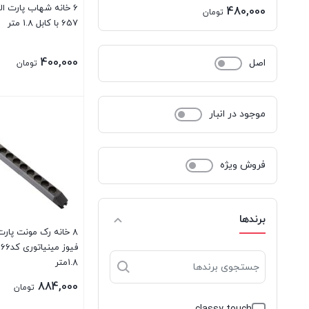
6 خانه شهاب پارت ا
اصلی:
480,000
تومان
657 با کابل 1.8 متر
530,000 تومان
قیمت
بود.
فعلی:
400,000
اصل
تومان
480,000 تومان.
موجود در انبار
فروش ویژه
برندها
8 خانه رک مونت پارت
1.8متر
884,000
تومان