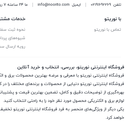
تکسان
تلفن
02191692269
ایمیل
info@noorito.com
ما ۲۴ ساعته ۷ روز هفته پاسخگوی شما هستیم.
حامد
با نوریتو
خدمات مشتر
دسینی
تماس با نوریتو
نحوه ثبت سف
شیوه‌های پرد
دمنده
رویه ارسال س
دونیکو
فروشگاه اینترنتی نوریتو، بررسی، انتخاب و خرید آنلاین
راد افشان سحر
سانی
فروشگاه اینترنتی نوریتو دنیایی از محصولات و برندهای مختلف را در ک
بهره‌گیری از توضیحات دقیق و کامل، تضمین بهترین قیمت و پشتیبانی س
سولارتک
لوازم برق و الکتریکی محصول مورد نظر خود را به راحتی انتخاب کنید.
یکی دیگر از ویژگی‌های منحصر به فرد فروشگاه اینترنتی نوریتو تخفیف ر
شیائومی
خواهد کرد.
صنایع فلزی کریم زاده