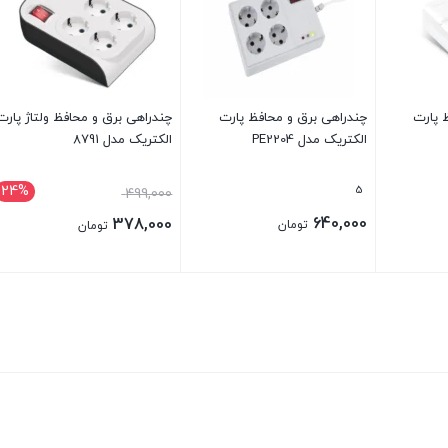
 پارت
چندراهی برق و محافظ پارت
چندراهی برق و محافظ ولتاژ پارت
الکتریک مدل PE2204
الکتریک مدل 8791
24%
5
قیمت
499,000
اصلی:
640,000
378,000
تومان
تومان
499,000 تومان
قیمت
بود.
فعلی:
378,000 تومان.