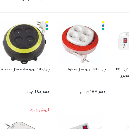
+
+
محافظ ولتاژ تکسان مدل ts110
چهارخانه رورو مدل سیاوا
چهارخانه رورو ساده مدل سفینه
ویری
180,000
175,000
تومان
تومان
فروش ویژه