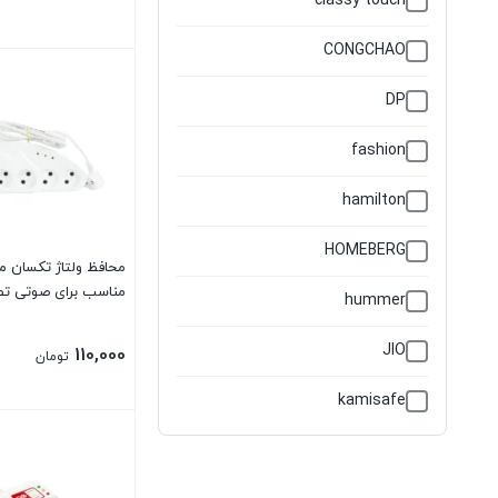
classy touch
CONGCHAO
DP
fashion
hamilton
HOMEBERG
مناسب برای صوتی تص
hummer
JIO
110,000
تومان
kamisafe
MEET SUN