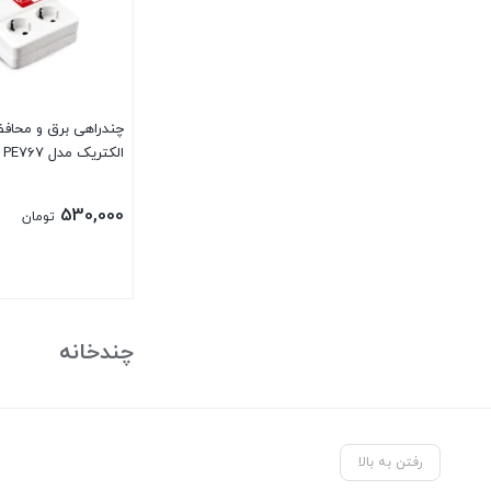
PGT
RAF
آراسته
چندراهی برق و محافظ
اخوان فرید
الکتریک مدل PE767
ارشیا
530,000
تومان
افراتاب
بوش
بیمر
چندخانه
پارت الکتریک
پارس خزر
رفتن به بالا