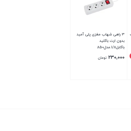
3 راهی شهاب مغزی پلی آمید
بدون ارت باکلید
باکابل1/8.مدل850
230,000
تومان