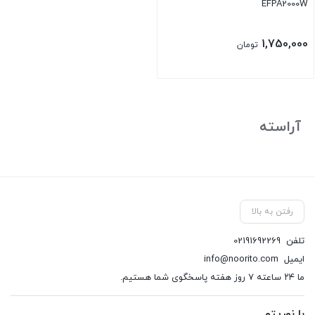
EFPA2000W
1,750,000
تومان
آراسته
رفتن به بالا
تلفن
02191692269
ایمیل
info@noorito.com
ما ۲۴ ساعته ۷ روز هفته پاسخگوی شما هستیم.
با نوریتو