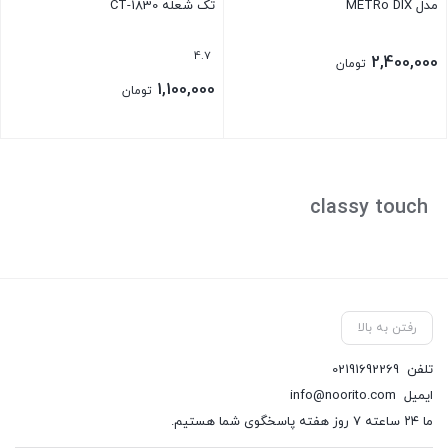
مدل METRo DlX
تک شعله CT-1830
4.7
2,400,000
تومان
1,100,000
تومان
classy touch
رفتن به بالا
تلفن
02191692269
ایمیل
info@noorito.com
ما ۲۴ ساعته ۷ روز هفته پاسخگوی شما هستیم.