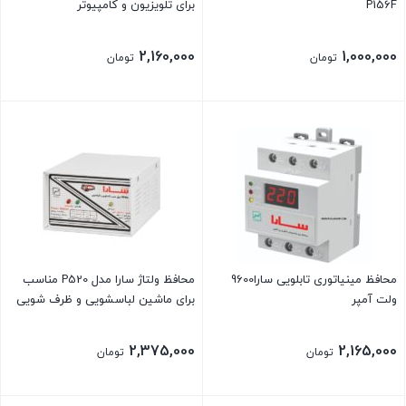
P156F
برای تلویزیون و کامپیوتر
2,160,000
1,000,000
تومان
تومان
محافظ مینیاتوری تابلویی سارا9600
محافظ ولتاژ سارا مدل P520 مناسب
ولت آمپر
برای ماشین لباسشویی و ظرف شویی
2,375,000
2,165,000
تومان
تومان