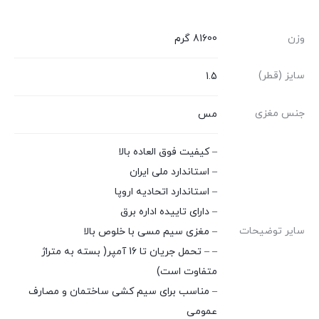
وزن
81600 گرم
سایز (قطر)
1.5
جنس مغزی
مس
– کیفیت فوق العاده بالا
– استاندارد ملی ایران
– استاندارد اتحادیه اروپا
– دارای تاییده اداره برق
سایر توضیحات
– مغزی سیم مسی با خلوص بالا
– – تحمل جریان تا 16 آمپر( بسته به متراژ
متفاوت است)
– مناسب برای سیم کشی ساختمان و مصارف
عمومی