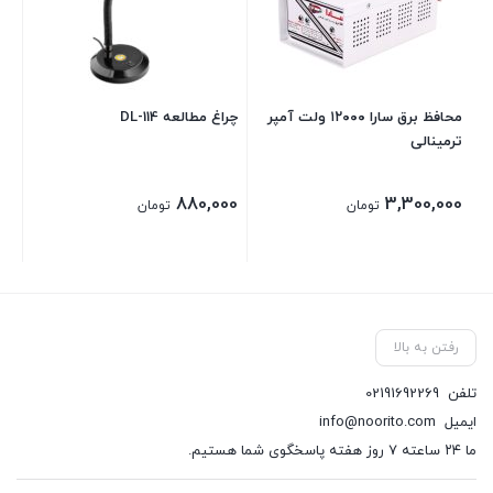
00
محافظ برق سارا ۱۲۰۰۰ ولت آمپر
چراغ مطالعه DL-114
ترمینالی
880,000
3,300,000
تومان
تومان
رفتن به بالا
تلفن
02191692269
ایمیل
info@noorito.com
ما ۲۴ ساعته ۷ روز هفته پاسخگوی شما هستیم.