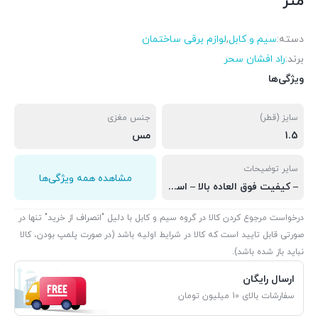
متر
دسته:
سیم و کابل
,
لوازم برقی ساختمان
برند:
راد افشان سحر
ویژگی‌ها
سایز (قطر)
جنس مغزی
1.5
مس
سایر توضیحات
مشاهده همه ویژگی‌ها
– کیفیت فوق العاده بالا – استاندارد ملی ایران – استاندارد اتحادیه اروپا – دارای تاییده اداره برق – مغزی سیم مسی با خلوص بالا – – تحمل جریان تا 16 آمپر( بسته به متراژ متفاوت است) – مناسب برای سیم کشی ساختمان و مصارف عمومی
درخواست مرجوع کردن کالا در گروه سیم و کابل با دلیل "انصراف از خرید" تنها در
صورتی قابل تایید است که کالا در شرایط اولیه باشد (در صورت پلمپ بودن، کالا
نباید باز شده باشد).
ارسال رایگان
سفارشات بالای 10 میلیون تومان