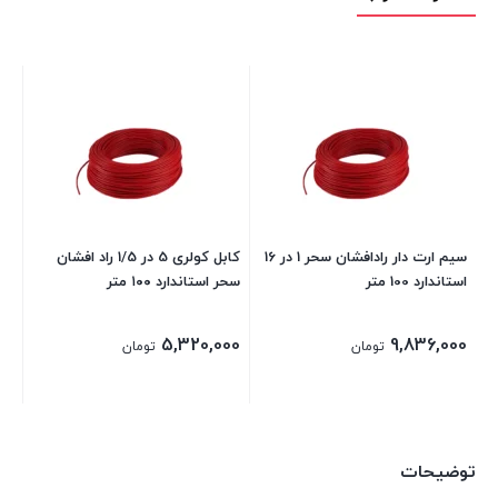
استا
00
سیم ارت دار رادافشان سحر 1 در 16
کابل کولری 5 در 1/5 راد افشان
استاندارد 100 متر
سحر استاندارد ۱۰۰ متر
5,320,000
9,836,000
تومان
تومان
توضیحات