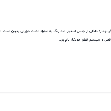
031 یک محصول با حجم 2 لیتر، چراغ نشانگر، جداره داخلی از جنس استیل ضد زنگ به همراه المنت حرارتی پنهان ا