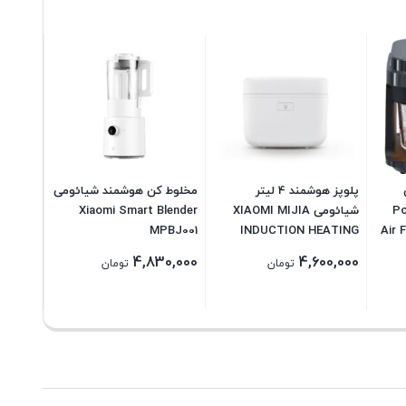
جاروبرق
L10 Pro
cleaner
00,000
پلوپز هوشمند 4 لیتر
مخلوط کن هوشمند شیائومی
Por
شیائومی XIAOMI MIJIA
Xiaomi Smart Blender
MPBJ001
INDUCTION HEATING
Air 
PRESSURE RICE COOKER
4,830,000
4,600,000
تومان
تومان