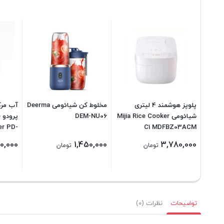
پلوپز هوشمند 4 لیتری
مخلوط کن شیائومی Deerma
آب مرک
شیائومی Mijia Rice Cooker
DEM-NU06
پ
er PD-
C1 MDFBZ03ACM
45-WH
00,000
1,450,000
3,780,000
تومان
تومان
توضیحات
نظرات (0)