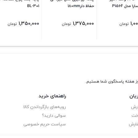
ا مدل P156F
حفاظ دار180mm
BL-301
1,350,000
1,375,000
1,0
تومان
تومان
تومان
یان
راهنمای خرید
ارش
رویه‌های بازگرداندن کالا
اخت
سوالی دارید؟
فارش
سیاست حریم خصوصی