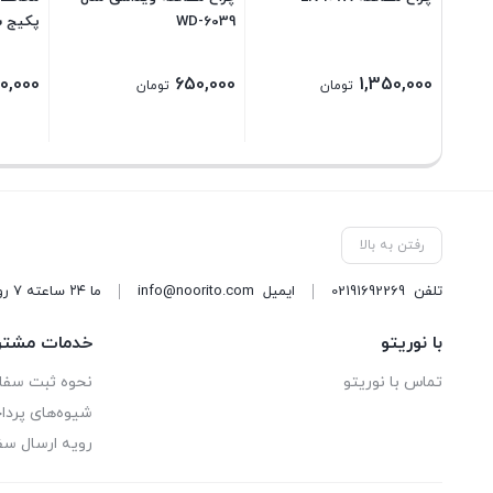
WD-6039
پکیج سار
00,000
650,000
1,350,000
تومان
تومان
رفتن به بالا
تلفن
02191692269
ایمیل
info@noorito.com
ما ۲۴ ساعته ۷ روز هفته پاسخگوی شما هستیم.
با نوریتو
خدمات مشتر
تماس با نوریتو
نحوه ثبت سف
شیوه‌های پرد
رویه ارسال س