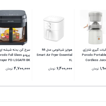
بات‌ گیری شارژی
هواپز شیائومی مدل Mi
سرخ کن بدنه شیشه ای
رودو Porodo Portable
Smart Air Fryer Essential
پرودو odo Full Glass
Frayer PD-LSGAFR-BK
6L
Cordless Juic
LSSJ
4,700,000
6,400,000
1,9
تومان
تومان
تومان