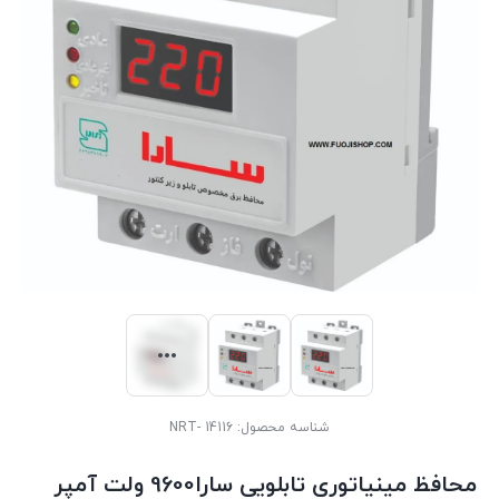
شناسه محصول:
14116 -NRT
محافظ مینیاتوری تابلویی سارا9600 ولت آمپر