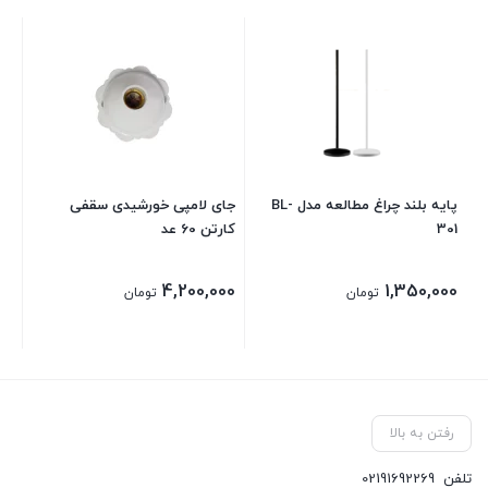
مدل T1S-30W
00
پایه بلند چراغ مطالعه مدل BL-
جای لامپی خورشیدی سقفی
301
کارتن 60 عد
4,200,000
1,350,000
تومان
تومان
رفتن به بالا
تلفن
02191692269