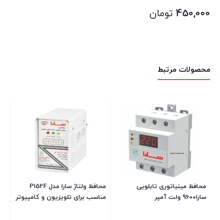
450,000
تومان
محصولات مرتبط
چه
پا
1.8 مت
00
محافظ مینیاتوری تابلویی
محافظ ولتاژ سارا مدل P152F
سارا9600 ولت آمپر
مناسب برای تلویزیون و کامپیوتر