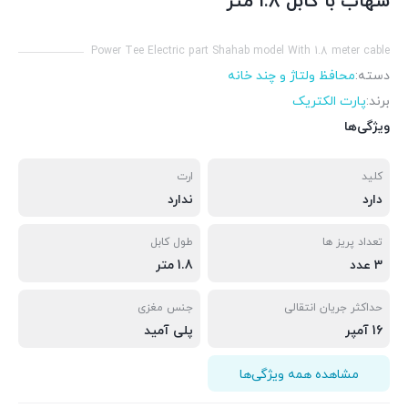
شهاب با کابل 1.8 متر
Power Tee Electric part Shahab model With 1.8 meter cable
دسته:
محافظ ولتاژ و چند خانه
برند:
پارت الکتریک
ویژگی‌ها
کلید
ارت
دارد
ندارد
تعداد پریز ها
طول کابل
3 عدد
1.8 متر
حداکثر جریان انتقالی
جنس مغزی
16 آمپر
پلی آمید
مشاهده همه ویژگی‌ها